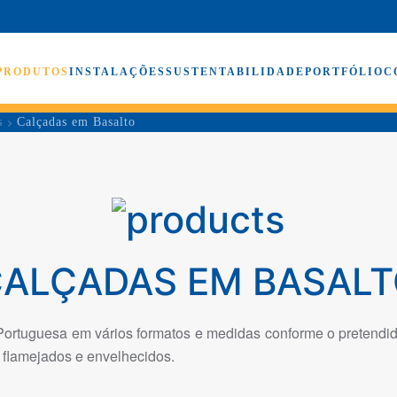
PRODUTOS
INSTALAÇÕES
SUSTENTABILIDADE
PORTFÓLIO
C
s
Calçadas em Basalto
ALÇADAS EM BASAL
rtuguesa em vários formatos e medidas conforme o pretendido: r
 flamejados e envelhecidos.