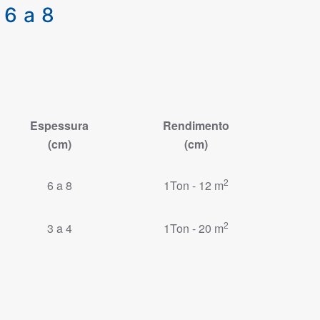
 6 a 8
Espessura
Rendimento
(cm)
(cm)
2
6 a 8
1Ton - 12 m
2
3 a 4
1Ton - 20 m