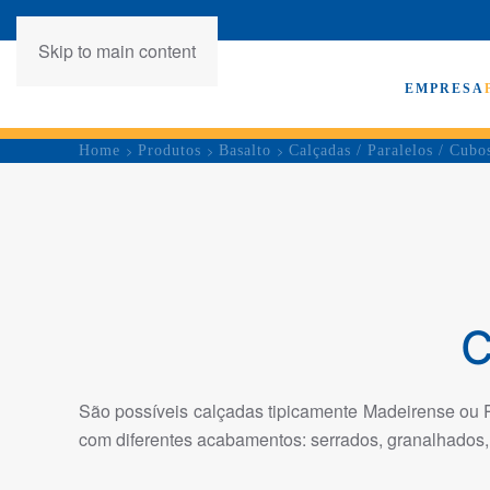
Skip to main content
EMPRESA
Home
Produtos
Basalto
Calçadas / Paralelos / Cubo
C
São possíveis calçadas tipicamente Madeirense ou Po
com diferentes acabamentos: serrados, granalhados,