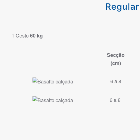
Regular
1 Cesto
60 kg
Secção
(cm)
6 a 8
6 a 8